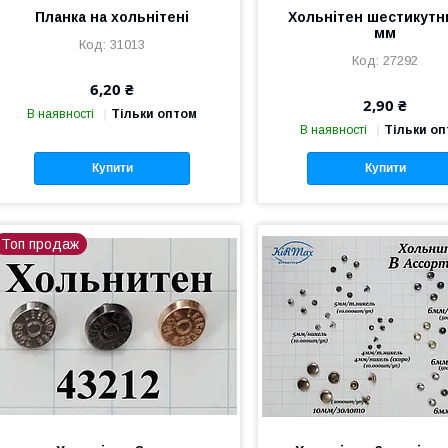
Планка на хольнітені
Хольнітен шестикутн
мм
31013
27292
6,20 ₴
2,90 ₴
В наявності
Тільки оптом
В наявності
Тільки о
Купити
Купити
Топ продаж