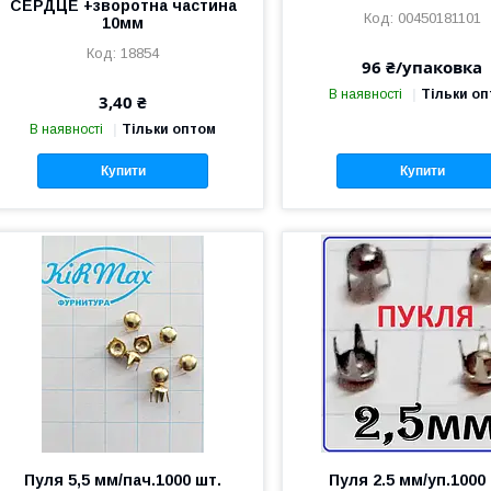
СЕРДЦЕ +зворотна частина
00450181101
10мм
18854
96 ₴/упаковка
В наявності
Тільки о
3,40 ₴
В наявності
Тільки оптом
Купити
Купити
Пуля 5,5 мм/пач.1000 шт.
Пуля 2.5 мм/уп.1000