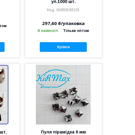
уп.1000 шт.
00450193101
297,60 ₴/упаковка
птом
В наявності
Тільки оптом
Купити
 шт.
Пуля пірамідка 6 мм