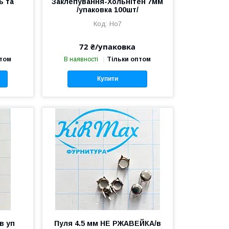
ь та
Заклепування-Хольнітен 7мм
/упаковка 100шт/
Ho7
72 ₴/упаковка
птом
В наявності
Тільки оптом
Купити
в уп
Пуля 4.5 мм НЕ РЖАВЕЙКА/в