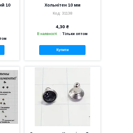
ий 10
Хольнітен 10 мм
31138
4,30 ₴
В наявності
Тільки оптом
птом
Купити