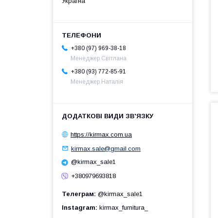
Україна
+380 (97) 969-38-18
Менеджер Світлана
+380 (93) 772-85-91
Менеджер Наталія
https://kirmax.com.ua
kirmax.sale@gmail.com
@kirmax_sale1
+380979693818
Телеграм
@kirmax_sale1
Instagram
kirmax_furnitura_