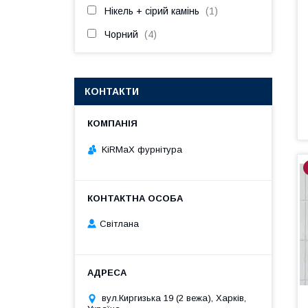
Нікель + сірий камінь
1
Чорний
4
КОНТАКТИ
KiRMaХ фурнітура
Світлана
вул.Киргизька 19 (2 вежа), Харків,