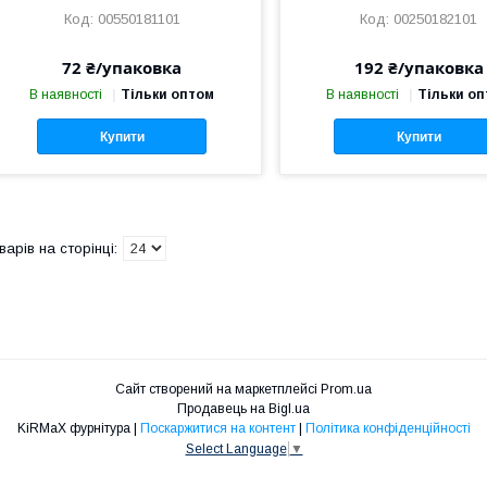
00550181101
00250182101
72 ₴/упаковка
192 ₴/упаковка
В наявності
Тільки оптом
В наявності
Тільки о
Купити
Купити
Сайт створений на маркетплейсі
Prom.ua
Продавець на Bigl.ua
KiRMaХ фурнітура |
Поскаржитися на контент
|
Політика конфіденційності
Select Language
▼