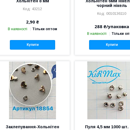
Хольнітен 8 мм
Хольнітен 6мм нікел
чорний нікель
43212
0010136110
2,90 ₴
288 ₴/упаковка
В наявності
Тільки оптом
В наявності
Тільки о
Купити
Купити
Заклепування-Хольнітен
Пуля 4,5 мм 1000 шт. 