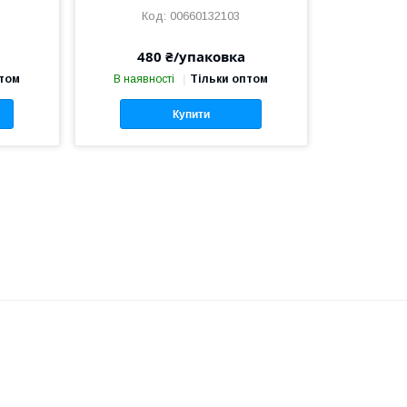
00660132103
480 ₴/упаковка
птом
В наявності
Тільки оптом
Купити