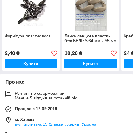
Фурнітура пластик воса
Ланка ланцюга пластик
Краб
беж ВЕЛІКА/64 мм х 55 мм
2,40
18,20
24
₴
₴
Купити
Купити
Про нас
Рейтинг не сформований
Менше 5 відгуків за останній рік
Працює з 12.09.2019
м. Харків
вул.Киргизька 19 (2 вежа), Харків, Україна