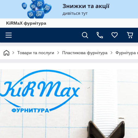
KiRMaХ фурнітура
Товари та послуги
Пластикова фурнітура
Фурнітура 