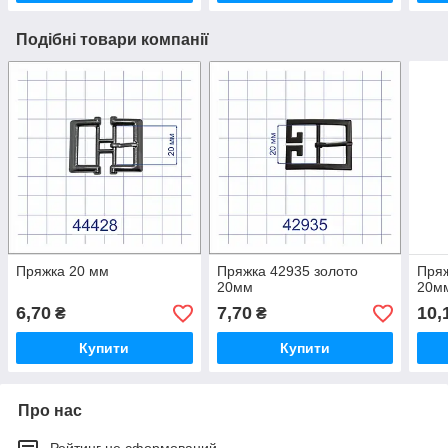
Подібні товари компанії
Пряжка 20 мм
Пряжка 42935 золото
Пряж
20мм
20м
6,70
7,70
10,
₴
₴
Купити
Купити
Про нас