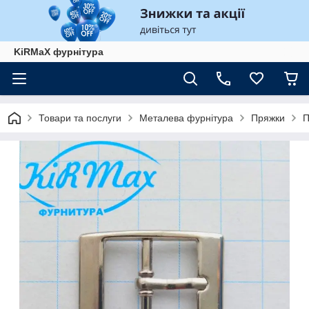
KiRMaХ фурнітура
Товари та послуги
Металева фурнітура
Пряжки
П