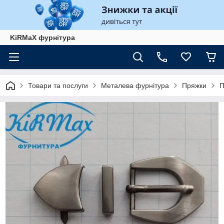
KiRMaХ фурнітура
Товари та послуги
Металева фурнітура
Пряжки
П