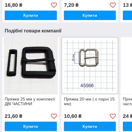
16,80
7,20
13
₴
₴
Купити
Купити
Подібні товари компанії
Пряжка 25 мм у комплекті
Пряжка 20 мм ( є парні 15
Пряж
ДВІ ЧАСТИНИ
мм)
част
21,60
10,60
24
₴
₴
Купити
Купити