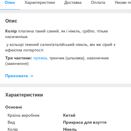
Опис
Характеристики
Доставка
Оплата
Умови п
Опис
Колір
платина такий самий, як і нікель, срібло, тільки
насиченіша
у кольорі темний сатин/аталійський нікель, він же сірий з
ефектом потертості
Три частини:
пряжка
, тренчик (шльовка), наконечник
(закінчення)
Приховати
Характеристики
Основні
Країна виробник
Китай
Вид
Прикраса для взуття
Колір
Нікель