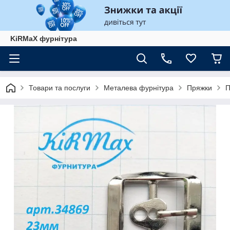
KiRMaХ фурнітура
Товари та послуги
Металева фурнітура
Пряжки
П