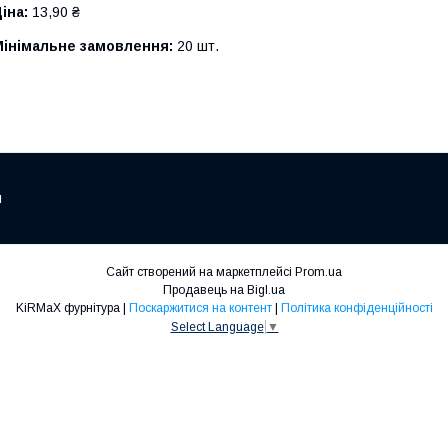
іна:
13,90 ₴
Мінімальне замовлення:
20 шт.
м
Сайт створений на маркетплейсі
Prom.ua
Продавець на Bigl.ua
KiRMaХ фурнітура |
Поскаржитися на контент
|
Політика конфіденційності
Select Language
▼