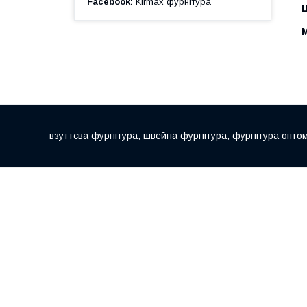
Facebook
Kirmax фурнітура
Ц
взуттєва фурнітура, швейна фурнітура, фурнітура опто