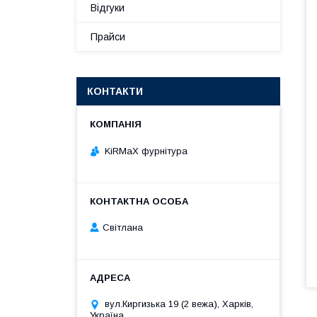
Відгуки
Прайси
КОНТАКТИ
KiRMaХ фурнітура
Світлана
вул.Киргизька 19 (2 вежа), Харків,
Україна