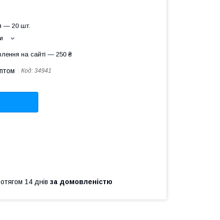
 — 20 шт.
и
лення на сайті — 250 ₴
оптом
Код:
34941
ротягом 14 днів
за домовленістю