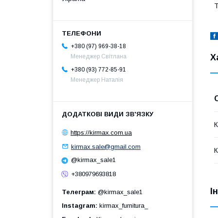
Т
+380 (97) 969-38-18
Х
Менеджер Світлана
+380 (93) 772-85-91
Менеджер Наталія
К
https://kirmax.com.ua
kirmax.sale@gmail.com
К
@kirmax_sale1
+380979693818
І
Телеграм
@kirmax_sale1
Instagram
kirmax_furnitura_