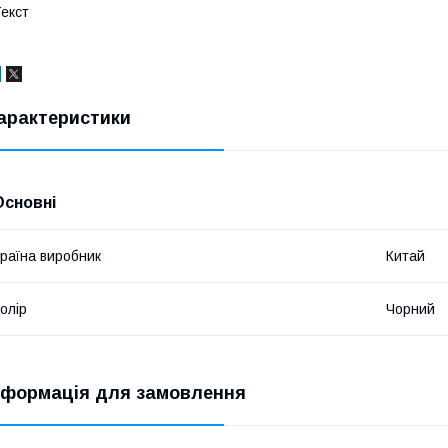
екст
арактеристики
Основні
раїна виробник
Китай
олір
Чорний
нформація для замовлення