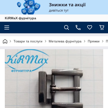
KiRMaХ фурнітура
Товари та послуги
Металева фурнітура
Пряжки
П