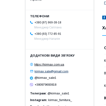
+380 (97) 969-38-18
Х
Менеджер Світлана
+380 (93) 772-85-91
Менеджер Наталія
К
https://kirmax.com.ua
kirmax.sale@gmail.com
@kirmax_sale1
+380979693818
К
Телеграм
@kirmax_sale1
Instagram
kirmax_furnitura_