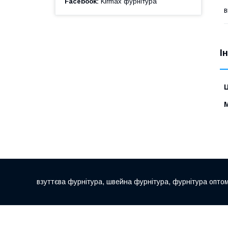
Facebook
Kirmax фурнітура
в
І
Ц
взуттєва фурнітура, швейна фурнітура, фурнітура опто