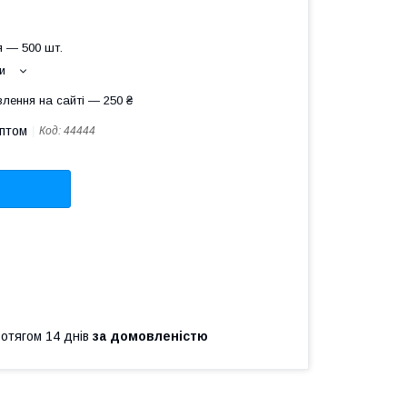
 — 500 шт.
и
лення на сайті — 250 ₴
оптом
Код:
44444
ротягом 14 днів
за домовленістю