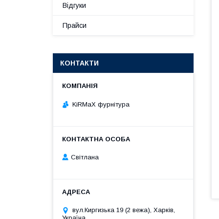
Відгуки
Прайси
КОНТАКТИ
KiRMaХ фурнітура
Світлана
вул.Киргизька 19 (2 вежа), Харків,
Україна