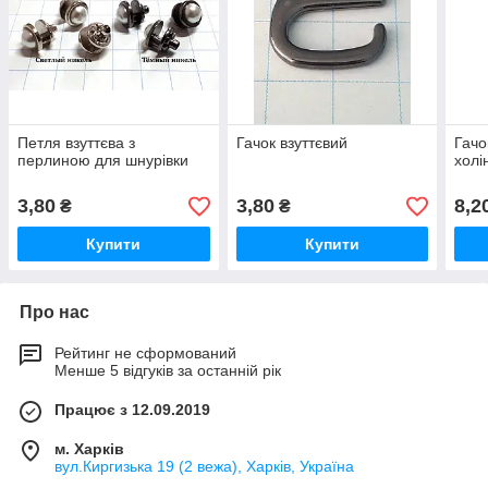
Петля взуттєва з
Гачок взуттєвий
Гачо
перлиною для шнурівки
холі
3,80
3,80
8,2
₴
₴
Купити
Купити
Про нас
Рейтинг не сформований
Менше 5 відгуків за останній рік
Працює з 12.09.2019
м. Харків
вул.Киргизька 19 (2 вежа), Харків, Україна