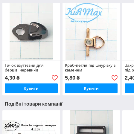
Гачок взуттєвий для
Краб-петля під шнурівку з
Закр
берців, черевиків
каменем
під 
4,30
5,80
2,4
₴
₴
Купити
Купити
Подібні товари компанії