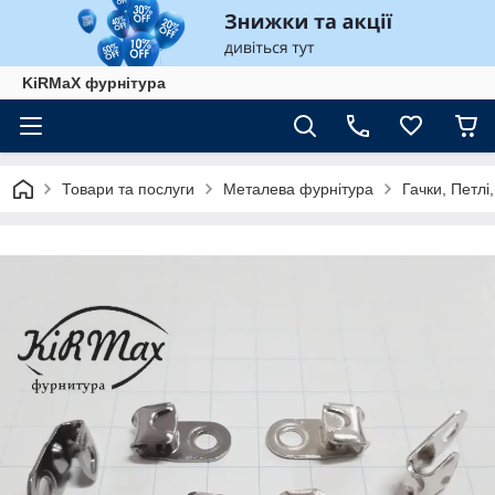
KiRMaХ фурнітура
Товари та послуги
Металева фурнітура
Гачки, Петлі