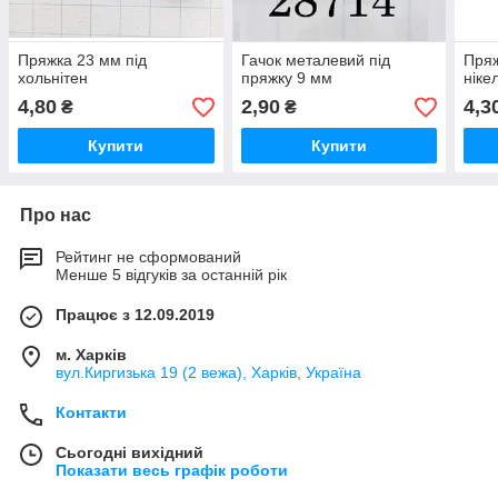
Пряжка 23 мм під
Гачок металевий під
Пряж
хольнітен
пряжку 9 мм
ніке
4,80
2,90
4,3
₴
₴
Купити
Купити
Про нас
Рейтинг не сформований
Менше 5 відгуків за останній рік
Працює з 12.09.2019
м. Харків
вул.Киргизька 19 (2 вежа), Харків, Україна
Контакти
Сьогодні вихідний
Показати весь графік роботи