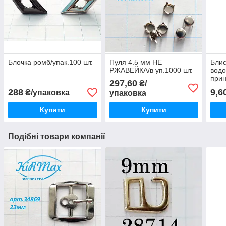
Блочка ромб/упак.100 шт.
Пуля 4.5 мм НЕ
Блис
РЖАВЕЙКА/в уп.1000 шт.
водо
при
297,60
₴/
288
9,6
₴/упаковка
упаковка
Купити
Купити
Подібні товари компанії