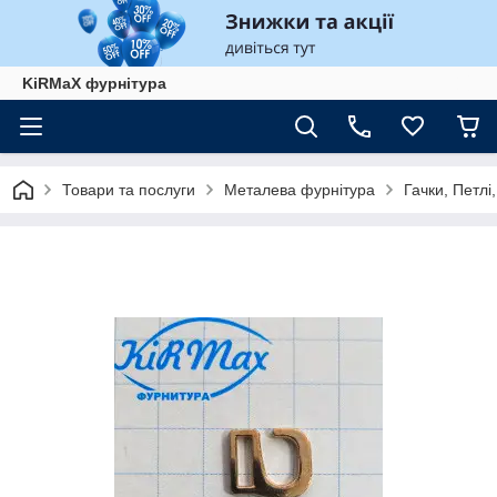
KiRMaХ фурнітура
Товари та послуги
Металева фурнітура
Гачки, Петлі