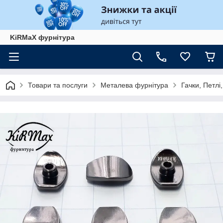
KiRMaХ фурнітура
Товари та послуги
Металева фурнітура
Гачки, Петлі