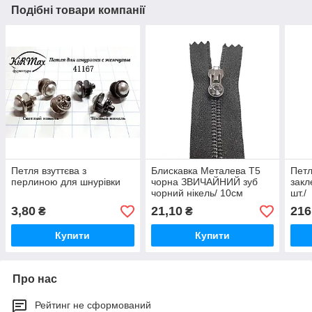
Подібні товари компанії
Петля взуттєва з
Блискавка Металева Т5
Петл
перлиною для шнурівки
чорна ЗВИЧАЙНИЙ зуб
закл
чорний нікель/ 10см
шт./
3,80
21,10
216
₴
₴
Купити
Купити
Про нас
Рейтинг не сформований