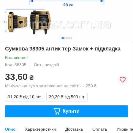
Сумкова 38305 антик тер Замок + підкладка
В наявності
Код: 38305
Опт і роздріб
33,60
₴
Мінімальна сума замовлення на сайті — 250 ₴
31,20 ₴
від 10 шт.
30,20 ₴
від 500 шт.
Купити
Опис
Характеристики
Доставка
Оплата
Умови п