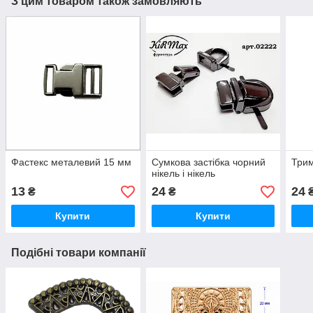
З цим товаром також замовляють
Фастекс металевий 15 мм
Сумкова застібка чорний
Трим
нікель і нікель
13
24
24
₴
₴
Купити
Купити
Подібні товари компанії