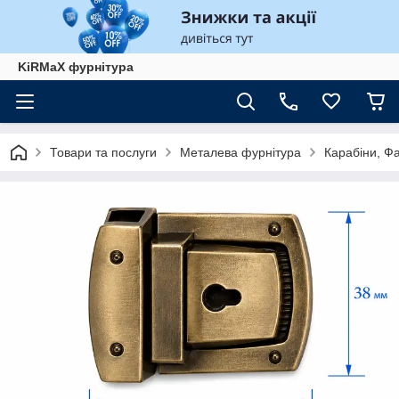
KiRMaХ фурнітура
Товари та послуги
Металева фурнітура
Карабіни, Ф