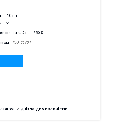
 — 10 шт.
и
лення на сайті — 250 ₴
оптом
Код:
31704
ротягом 14 днів
за домовленістю