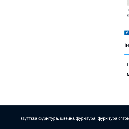
п
д
І
Ц
взуттєва фурнітура, швейна фурнітура, фурнітура опто