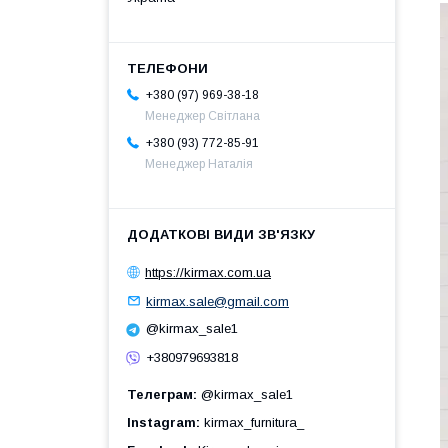
+380 (97) 969-38-18
Менеджер Світлана
+380 (93) 772-85-91
Менеджер Наталія
https://kirmax.com.ua
kirmax.sale@gmail.com
@kirmax_sale1
+380979693818
Телеграм
@kirmax_sale1
Instagram
kirmax_furnitura_