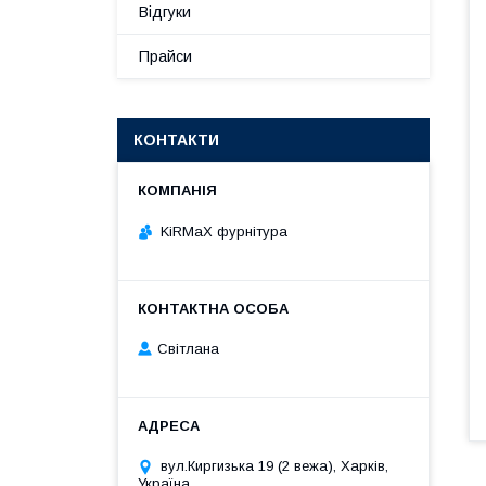
Відгуки
Прайси
КОНТАКТИ
KiRMaХ фурнітура
Світлана
вул.Киргизька 19 (2 вежа), Харків,
Україна