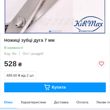
Ножиці зубці дуга 7 мм
В наявності
Код: No
Опт і роздріб
528
₴
489,60 ₴
від 2 шт.
Купити
Опис
Характеристики
Доставка
Оплата
Умови п