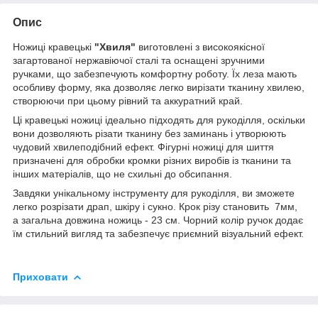
Опис
Ножиці кравецькі
"Хвиля"
виготовлені з високоякісної
загартованої нержавіючої сталі та оснащені зручними
ручками, що забезпечують комфортну роботу. Їх леза мають
особливу форму, яка дозволяє легко вирізати тканину хвилею,
створюючи при цьому рівний та аккуратний край.
Ці кравецькі ножиці ідеально підходять для рукоділля, оскільки
вони дозволяють різати тканину без заминань і утворюють
чудовий хвилеподібний ефект. Фігурні ножиці для шиття
призначені для обробки кромки різних виробів із тканини та
інших матеріалів, що не схильні до обсипання.
Завдяки унікальному інструменту для рукоділля, ви зможете
легко розрізати драп, шкіру і сукно. Крок різу становить 7мм,
а загальна довжина ножиць - 23 см. Чорний колір ручок додає
їм стильний вигляд та забезпечує приємний візуальний ефект.
Приховати