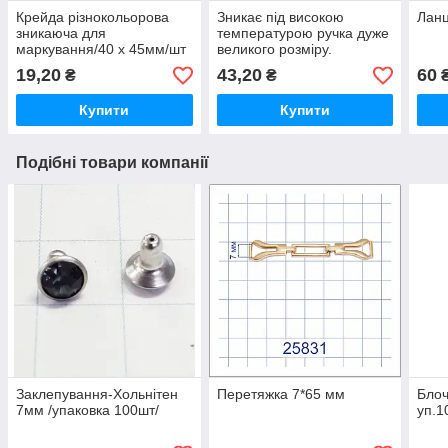
Крейда різнокольорова
Зникає під високою
Лан
зникаюча для
температурою ручка дуже
маркування/40 х 45мм/шт
великого розміру.
19,20
43,20
60
₴
₴
Купити
Купити
Подібні товари компанії
Заклепування-Хольнітен
Перетяжка 7*65 мм
Блоч
7мм /упаковка 100шт/
уп.1