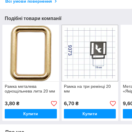
Всі умови повернення
Подібні товари компанії
Рамка металева
Рамка на три ремінці 20
Мета
однощільнева лита 20 мм
мм
«Які
3,80
6,70
9,6
₴
₴
Купити
Купити