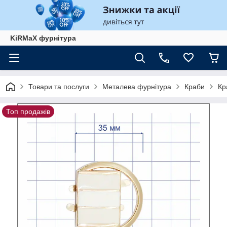
KiRMaХ фурнітура
Товари та послуги
Металева фурнітура
Краби
Кр
Топ продажів