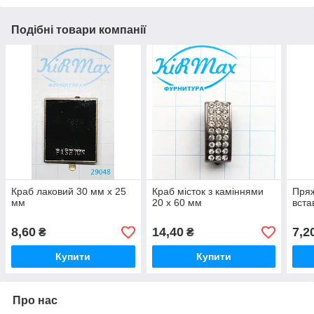
Подібні товари компанії
Краб лаковий 30 мм х 25
Краб місток з каміннями
Пряж
мм
20 х 60 мм
вста
8,60
14,40
7,2
₴
₴
Купити
Купити
Про нас